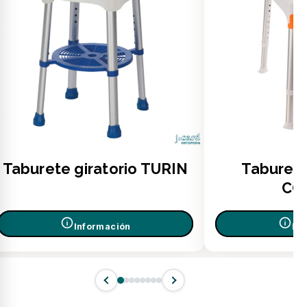
Taburete giratorio TURIN
Taburete
CO
Información
In