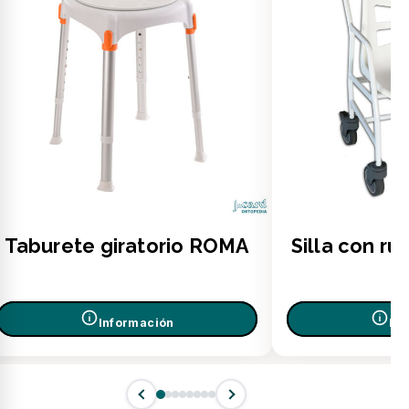
Taburete giratorio ROMA
Silla con r
Información
In