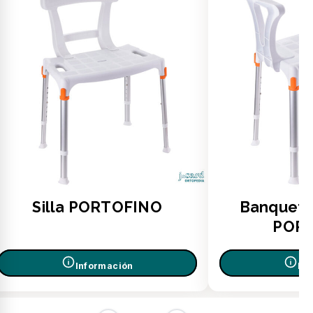
Silla PORTOFINO
Banqueta
POR
Información
In