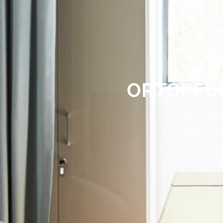
ORTOPEDI
Amplia gama 
asesoramie