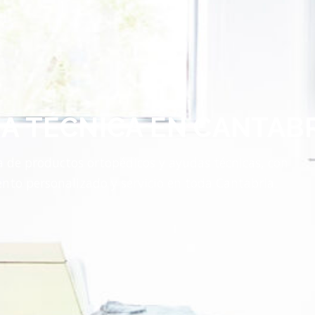
A TÉCNICA EN CANTAB
de productos ortopédicos y ayudas técnicas, con
nto personalizado y servicio en toda Cantabria.