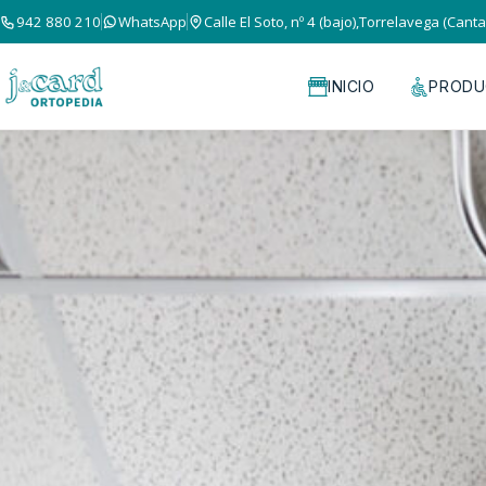
942 880 210
WhatsApp
Calle El Soto, nº 4 (bajo),Torrelavega (Canta
INICIO
PRODU