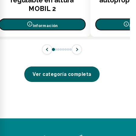
regulable en altura
autopropu
MOBIL 2
Información
In
Ver categoría completa