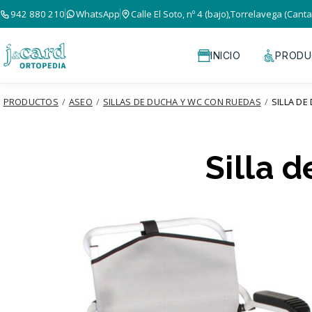
942 880 210
WhatsApp
Calle El Soto, nº 4 (bajo),Torrelavega (Canta
INICIO
PRODU
PRODUCTOS
/
ASEO
/
SILLAS DE DUCHA Y WC CON RUEDAS
/
SILLA DE
Silla 