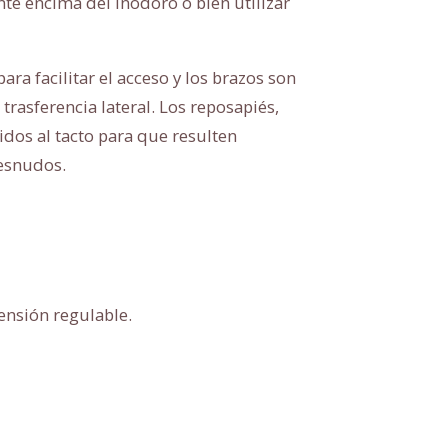
te encima del inodoro o bien utilizar
ara facilitar el acceso y los brazos son
 trasferencia lateral. Los reposapiés,
dos al tacto para que resulten
desnudos.
ensión regulable.