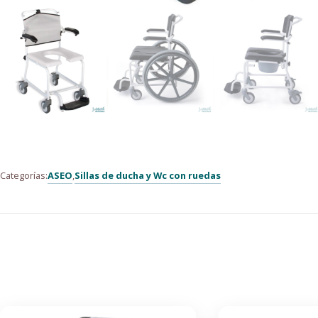
ASEO
Sillas de ducha y Wc con ruedas
Categorías:
,