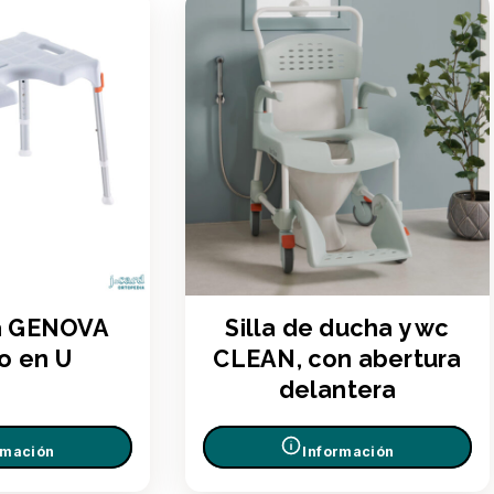
a GENOVA
Silla de ducha y wc
o en U
CLEAN, con abertura
delantera
rmación
Información