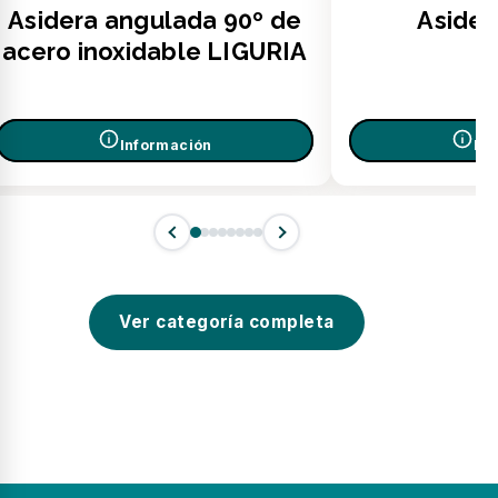
Asidera angulada 90º de
Aside
acero inoxidable LIGURIA
Información
In
Ver categoría completa