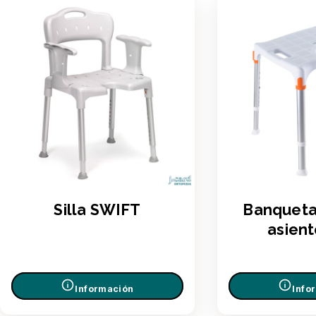
Silla SWIFT
Banquet
asient
Información
Info