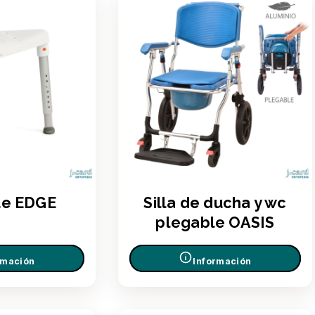
te EDGE
Silla de ducha y wc
plegable OASIS
rmación
Información