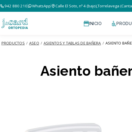
942 880 210
WhatsApp
Calle El Soto, nº 4 (bajo),Torrelavega (Canta
INICIO
PRODU
PRODUCTOS
/
ASEO
/
ASIENTOS Y TABLAS DE BAÑERA
/
ASIENTO BAÑE
Asiento bañe