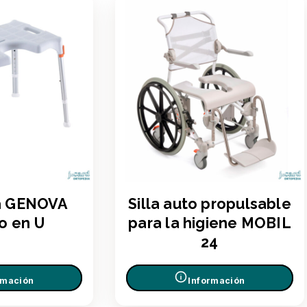
a GENOVA
Silla auto propulsable
o en U
para la higiene MOBIL
24
rmación
Información