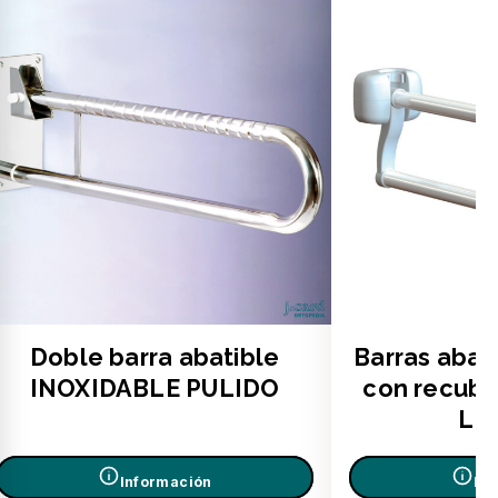
Doble barra abatible
Barras abat
INOXIDABLE PULIDO
con recubr
LI
Información
In